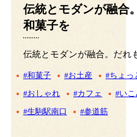
伝統とモダンが融合
和菓子を
伝統とモダンが融合。だれ
#和菓子
#お土産
#ちょっ
#おしゃれ
#カフェ
#い
#生駒駅南口
#参道筋