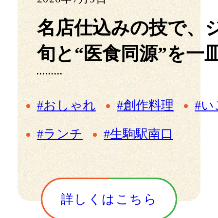
名店仕込みの技で、
旬と“医食同源”を一
#おしゃれ
#創作料理
#
#ランチ
#生駒駅南口
詳しくはこちら