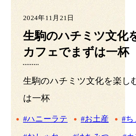
2024年11月21日
生駒のハチミツ文化
カフェでまずは一杯
生駒のハチミツ文化を楽し
は一杯
#ハニーラテ
#お土産
#